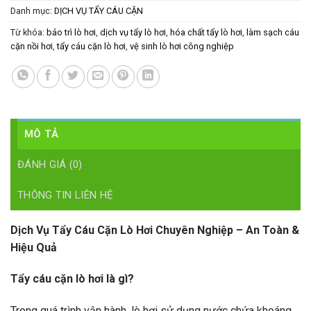
Danh mục:
DỊCH VỤ TẨY CÁU CẶN
Từ khóa:
bảo trì lò hơi
,
dịch vụ tẩy lò hơi
,
hóa chất tẩy lò hơi
,
làm sạch cáu
cặn nồi hơi
,
tẩy cáu cặn lò hơi
,
vệ sinh lò hơi công nghiệp
MÔ TẢ
ĐÁNH GIÁ (0)
THÔNG TIN LIÊN HỆ
Dịch Vụ Tẩy Cáu Cặn Lò Hơi Chuyên Nghiệp – An Toàn &
Hiệu Quả
Tẩy cáu cặn lò hơi là gì?
Trong quá trình vận hành, lò hơi sử dụng nước chứa khoáng