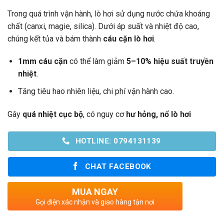
Trong quá trình vận hành, lò hơi sử dụng nước chứa khoáng
chất (canxi, magie, silica). Dưới áp suất và nhiệt độ cao,
chúng kết tủa và bám thành
cáu cặn lò hơi
.
1mm cáu cặn
có thể làm giảm
5–10% hiệu suất truyền
nhiệt
.
Tăng tiêu hao nhiên liệu, chi phí vận hành cao.
Gây
quá nhiệt cục bộ
, có nguy cơ
hư hỏng, nổ lò hơi
HOTLINE: 0794131139
CHAT FACEBOOK
MUA NGAY
Gọi điện xác nhận và giao hàng tận nơi