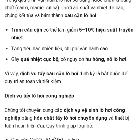
chất (canxi, magie, silica). Dưới áp suất và nhiệt độ cao,
chúng kết tủa và bám thành
cáu cặn lò hơi
.
1mm cáu cặn
có thể làm giảm
5–10% hiệu suất truyền
nhiệt
.
Tăng tiêu hao nhiên liệu, chi phí vận hành cao.
Gây
quá nhiệt cục bộ
, có nguy cơ
hư hỏng, nổ lò hơi
.
Vì vậy,
dịch vụ tẩy cáu cặn lò hơi
định kỳ là bắt buộc để
duy trì an toàn và tiết kiệm.
Dịch vụ tẩy lò hơi công nghiệp
Chúng tôi chuyên cung cấp
dịch vụ vệ sinh lò hơi công
nghiệp
bằng
hóa chất tẩy lò hơi chuyên dụng
và thiết bị
tuần hoàn hiện đại. Quy trình giúp loại bỏ:
Cáu cặn CaCO₃, Mg(OH)₂, silica.